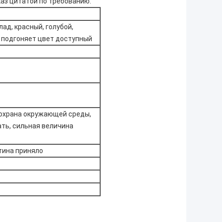
каз цитатой по требованию.
ад, красный, голубой,
, подгоняет цвет доступный
 охрана окружающей среды,
ать, сильная величина
тина приняло