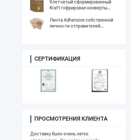
снабженные подкладкой
Клетчатый сформированный
конверты
Kraft гофрировал конверты
проложил бумагу сота для
доставки
Лента Adhensive собственной
личности отправителей
Recyclable сота Kraft бумажная
проложенная
СЕРТИФИКАЦИЯ
ПРОСМОТРЕНИЯ КЛИЕНТА
Доставку было очень легко