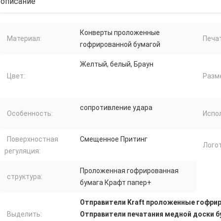
описание
Конверты проложенные
Материал:
Печа
гофрированной бумагой
Желтый, белый, Браун
Цвет:
Разм
сопротивление удара
Особенность:
Испо
Поверхностная
Смещенное Притинг
Логот
регуляция:
Проложенная гофрированная
структура:
бумага Крафт папер+
Отправители Kraft проложенные гофри
Выделить:
Отправители печатания медной доски