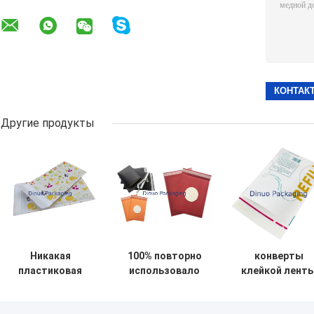
Другие продукты
Никакая
100% повторно
конверты
пластиковая
использовало
клейкой лент
белая рифленая
изготовленные
сумок
проложенная
на заказ печатая
гофрированно