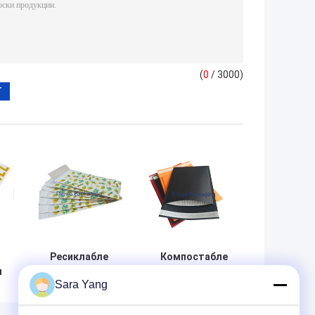
(
0
/ 3000)
Ресиклабле
Компостабле
ы
конверты
полностью
Sara Yang
Пантоне КМИК
черная
й
Крафт рифленые
проложенная