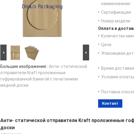
наименование:
Сертификация:
Номер модели:
Оплата и достав
Количество мин 
Цена:
Упаковывая дет
Большие изображения :
Анти- статической
Время доставки
отправители Kraft проложенные
Условия оплаты
гофрированной бумагой с печатанием
медной доски
Поставка спосо
Контакт
Анти- статической отправители Kraft проложенные го
доски