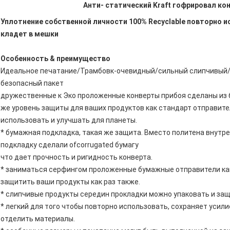
Анти- статический Kraft гофрировал ко
Уплотнение собственной личности 100% Recyclable повторно 
кладет в мешки
Особенность & преимущество
Идеальное печатание/Трамбовк-очевидный/сильный слипчивый/
безопасный пакет
дружественные к Эко проложенные конверты прибоя сделаны из б
же уровень защиты для ваших продуктов как стандарт отправител
использовать и улучшать для планеты.
* бумажная подкладка, такая же защита. Вместо политена внутр
подкладку сделали ofcorrugated бумагу
что дает прочность и ригидность конверта.
* заниматься серфингом проложенные бумажные отправители как
защитить ваши продукты как раз также.
* слипчивые продукты середин прокладки можно упаковать и защ
* легкий для того чтобы повторно использовать, сохраняет усили
отделить материалы.