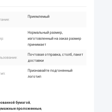
Приемлемый
тание:
Нормальный размер,
ер:
изготовленный на заказ размер
принимает
Почтовая отправка, столб, пакет
льзование:
доставки
Признавайте подгонянный
ип:
логотип
рованной бумагой
,
 бумажные проложенные
,