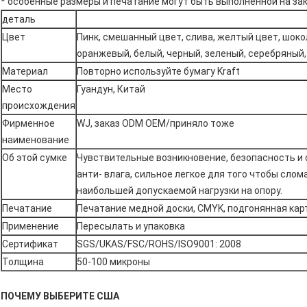
* особенные размеры и печатание могут быть выполненной на за
деталь
Цвет
Пинк, смешанный цвет, слива, желтый цвет, шокол
оранжевый, белый, черный, зеленый, серебряный
Материал
Повторно используйте бумагу Kraft
Место
Гуандун, Китай
происхождения
Фирменное
WJ, заказ ODM OEM/приняло тоже
наименование
Об этой сумке
Чувствительные возникновение, безопасность и
анти- влага, сильное легкое для того чтобы слом
наибольшей допускаемой нагрузки на опору.
Печатание
Печатание медной доски, CMYK, подгонянная кар
Применение
Пересылать и упаковка
Сертификат
SGS/UKAS/FSC/ROHS/ISO9001: 2008
Толщина
50-100 микроны
ПОЧЕМУ ВЫБЕРИТЕ США