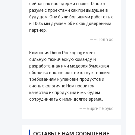
сейчас, но нас сдержит пакет Dinuo в
разуме с проектами как предыдущее в
будущем. Они были большими работать с
и 100% мы думаем об их как доверенный
партнер.
—— Пол Yoo
Компания Dinuo Packaging имеет
сильную техническую команду, и
разработанная ими медовая бумажная
оболочка вполне соответствует нашим
требованиям к упаковке продуктов и
очень экологична.Нам нравится
качество их продукции и мы будем
сотрудничать с ними долгое время..
—— Биргит Брукс
ОСТАВЬТЕ НАМ СООБЩЕНИЕ