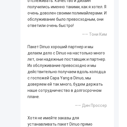
отслеживать. Качество и дизайн
получились именно такими, как я хотел. Я
очень доволен своими полимайлерами. И
обслуживание было превосходным, они
ответили очень быстро!
—— Тони Ким
Пакет Dinuo хороший партнер и мы
делаем дело с Dinuo на настолько много
лет, они надежные поставщик и партнер.
Их обслуживание превосходно и мы
действительно получаем вдоль колодца
с госпожей Сара Yang в Dinuo, мы
доверяем ей так много, будем держать
наше сотрудничество в долгосрочном
плане.
—— Дин Проссер
Хотя не имейте заказы для
устанавливать пакет Dinuo прямо