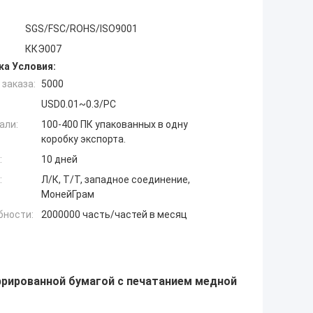
SGS/FSC/ROHS/ISO9001
ККЭ007
ка Условия:
заказа:
5000
USD0.01~0.3/PC
али:
100-400 ПК упакованных в одну
коробку экспорта.
:
10 дней
:
Л/К, Т/Т, западное соединение,
МонейГрам
бности:
2000000 часть/частей в месяц
фрированной бумагой с печатанием медной