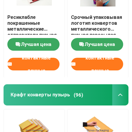
Ресиклабле
Срочный упаковывая
покрашенные
логотип конвертов
металлические
металлического
отправители пузыря,
пузыря пересылая
доставка пузыря
водостойкий
Лучшая цена
Лучшая цена
кладут влагостойкое
изготовленный на
в мешки
заказ
контактные
контактные
данные
данные
Дом
Крафт конверты пузырь
(96)
Продукты
Видеозаписи