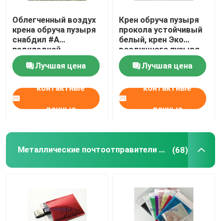
Облегченный воздух
Крен обруча пузыря
крена обруча пузыря
прокола устойчивый
снабдил #А
белый, крен Эко
подкладкой
воздушного пузыря
95кс155мм
дружелюбное
Лучшая цена
Лучшая цена
коррозионностойкое
контактные
контактные
данные
данные
Металлические почтоотправители пузыря
(68)