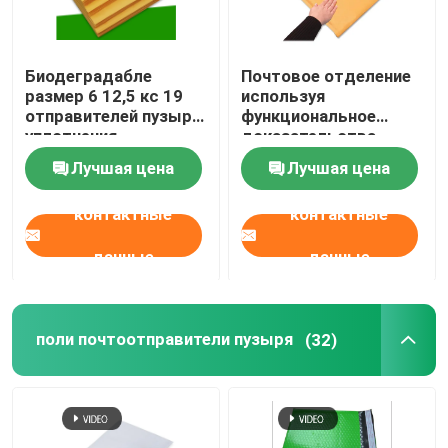
О нас
Биодеградабле
Почтовое отделение
размер 6 12,5 кс 19
используя
отправителей пузыря
функциональное
Экскурсия по заводу
уплотнения
доказательства
собственной
120кс165 радиации
Лучшая цена
Лучшая цена
личности бумаги
отправителей пузыря
Контроль качества
Крафт для грузить
Крафт Мулти
контактные
контактные
Свяжитесь с нами
данные
данные
Новости
поли почтоотправители пузыря
(32)
Случаи
Пузырь рассылки мешки