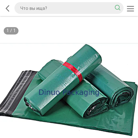
1
/
1