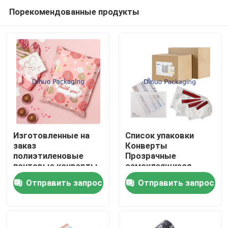
Порекомендованные продукты
Изготовленные на
Список упаковки
заказ
Конверты
полиэтиленовые
Прозрачные
Дом
почтовые конверты
самоклеящиеся
с цветочным
Сканируемые
Отправить запрос
Отправить запрос
принтом на день
маркировки
Продукты
Святого Валентина,
водонепроницаемые
почтовые сумки для
Видеозаписи
упаковки