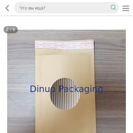
2
/
6