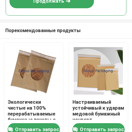
Продолжать
Порекомендованные продукты
Дом
Экологически
Настраиваемый
чистые на 100%
устойчивый к ударам
Продукты
перерабатываемые
медовой бумажный
бумажные пакеты с
конверт
набивкой,
экологически
Отправить запрос
Отправить запрос
Видеозаписи
амортизирующие
чистый бумажный