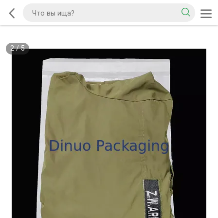
2
/
5