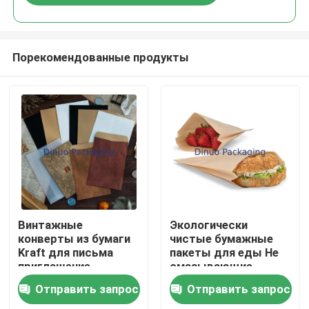
Порекомендованные продукты
Дом
Винтажные
Экологически
конверты из бумаги
чистые бумажные
Kraft для письма
пакеты для еды Не
Продукты
приглашение
смазывающие
упаковка
одноразовые
Отправить запрос
Отправить запрос
подарочных карт
открытые сверху
Видеозаписи
Снакс-пакеты для