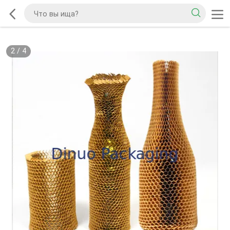
2
/
4