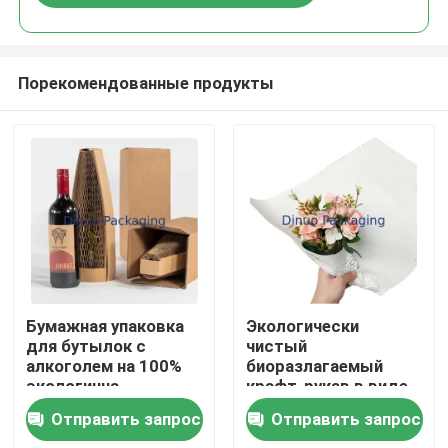
Порекомендованные продукты
Дом
Бумажная упаковка
Экологически
для бутылок с
чистый
алкоголем на 100%
биоразлагаемый
Продукты
экологична
крафт-рукав в виде
сот для упаковки
Отправить запрос
Отправить запрос
цветочных подарков
Видеозаписи