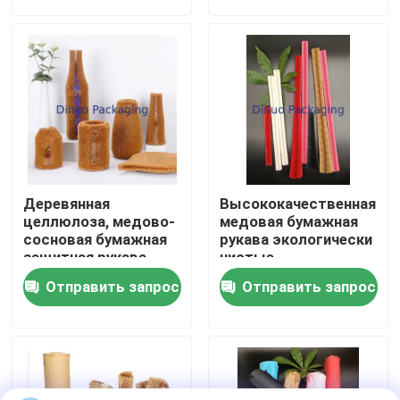
О нас
Экскурсия по заводу
Контроль качества
Деревянная
Высококачественная
Свяжитесь с нами
целлюлоза, медово-
медовая бумажная
сосновая бумажная
рукава экологически
защитная рукава,
чистые,
перерабатываемая
перерабатываемые,
Новости
Отправить запрос
Отправить запрос
устойчивые к
ударам, устойчивые
к рву
Случаи
Пузырь рассылки мешки