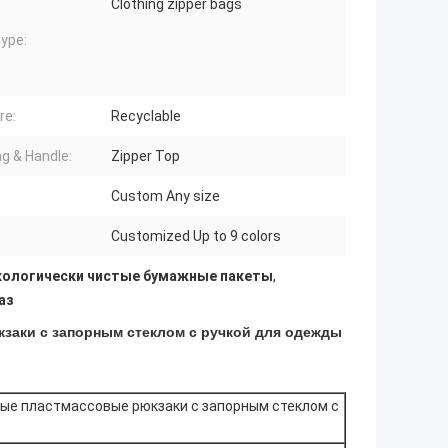
Clothing zipper bags
ype:
re:
Recyclable
ng & Handle:
Zipper Top
Custom Any size
Customized Up to 9 colors
кологически чистые бумажные пакеты
,
аз
заки с запорным стеклом с ручкой для одежды
тые пластмассовые рюкзаки с запорным стеклом с