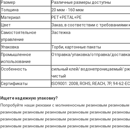
Размер
Различные размеры доступны
Толщина
20 мкм - 160 мкм
Материал
PET+PETAL+PE
Цвет
Заказ, в соответствии с требованиями 
Самостоятельное
Застежка
управление
Упаковка
Торби, картонные пакеты
Промышленное
Отправка/упаковка/отправка/доставк
использование
Особенность
сильный клей/ водонепроницаемый/ рж
чистый
Сертификаты
ISO9001: 2008, ROHS, REACH, 7P, 94-62-EC,
Ищете надежную упаковку?
Попробуйте наши рюкзаки с молниеносным резиновым резиновым
резиновым резиновым резиновым резиновым резиновым резинов
резиновым резиновым резиновым резиновым резиновым резинов
резиновым резиновым резиновым резиновым резиновым резинов