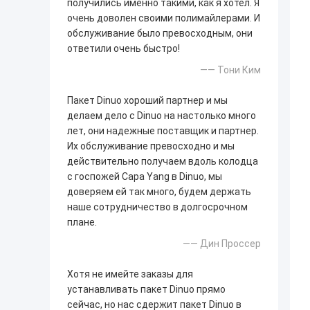
получились именно такими, как я хотел. Я
очень доволен своими полимайлерами. И
обслуживание было превосходным, они
ответили очень быстро!
—— Тони Ким
Пакет Dinuo хороший партнер и мы
делаем дело с Dinuo на настолько много
лет, они надежные поставщик и партнер.
Их обслуживание превосходно и мы
действительно получаем вдоль колодца
с госпожей Сара Yang в Dinuo, мы
доверяем ей так много, будем держать
наше сотрудничество в долгосрочном
плане.
—— Дин Проссер
Хотя не имейте заказы для
устанавливать пакет Dinuo прямо
сейчас, но нас сдержит пакет Dinuo в