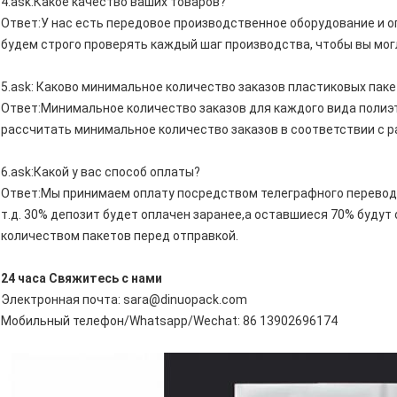
4.ask:Какое качество ваших товаров?
Ответ:У нас есть передовое производственное оборудование и 
будем строго проверять каждый шаг производства, чтобы вы мо
5.ask: Каково минимальное количество заказов пластиковых пак
Ответ:Минимальное количество заказов для каждого вида поли
рассчитать минимальное количество заказов в соответствии с р
6.ask:Какой у вас способ оплаты?
Ответ:Мы принимаем оплату посредством телеграфного перевода,
т.д. 30% депозит будет оплачен заранее,а оставшиеся 70% будут
количеством пакетов перед отправкой.
24 часа Свяжитесь с нами
Электронная почта: sara@dinuopack.com
Мобильный телефон/Whatsapp/Wechat: 86 13902696174