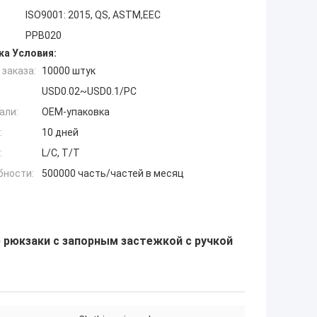
ISO9001: 2015, QS, ASTM,EEC
PPB020
ка Условия:
заказа:
10000 штук
USD0.02~USD0.1/PC
али:
OEM-упаковка
:
10 дней
:
L/C, T/T
бности:
500000 часть/частей в месяц
 рюкзаки с запорным застежкой с ручкой