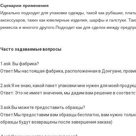
Сценарии применения
Идеально подходит для упаковки одежды, такой как рубашки, плат
аксессуаров, таких как ювелирные изделия, шарфы и галстуки. Та
ремесла и многого другого.Подходит как для сделок между предпр
Часто задаваемые вопросы
1.ask: Вы фабрика?
Ответ:Мы настоящая фабрика, расположенная в Донгуане, провин
2.ask:Я не знаю, какой пакет упаковки мне нужен для моей продук
Ответ: Это не имеет значения, мы дадим вам решение в соответ
3.ask:Вы можете предоставить образцы?
Ответ:Мы предоставим вам образцы бесплатно, вам нужно только 
образцы будут возвращены после завершения заказа)