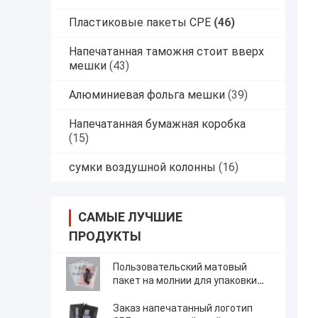
Пластиковые пакеты CPE
(46)
Напечатанная таможня стоит вверх
мешки
(43)
Алюминиевая фольга мешки
(39)
Напечатанная бумажная коробка
(15)
сумки воздушной колонны
(16)
САМЫЕ ЛУЧШИЕ
ПРОДУКТЫ
Пользовательский матовый
пакет на молнии для упаковки
CPE, пластиковый прозрачный
пакет на молнии
Заказ напечатанный логотип