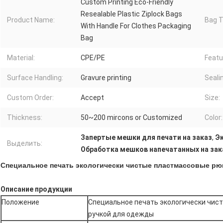
Custom Printing Eco-Friendly
Resealable Plastic Ziplock Bags
Product Name:
Bag T
With Handle For Clothes Packaging
Bag
Material:
CPE/PE
Featu
Surface Handling:
Gravure printing
Seali
Custom Order:
Accept
Size:
Thickness:
50~200 mircons or Customized
Color:
Запертые мешки для печати на заказ
,
Э
Выделить:
Обработка мешков напечатанных на зак
Специальное печать экологически чистые пластмассовые рюк
Описание продукции
Положение
Специальное печать экологически чис
ручкой для одежды